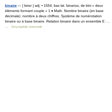
binaire
— [ binɛr ] adj. • 1554; bas lat. binarius, de bini « deux
éléments formant couple » 1 ♦ Math. Nombre binaire (en base
décimale) :nombre à deux chiffres. Système de numérotation
binaire ou à base binaire. Relation binaire dans un ensemble E :…
…
Encyclopédie Universelle