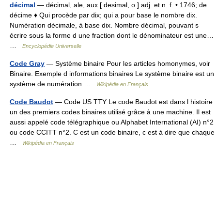
décimal
— décimal, ale, aux [ desimal, o ] adj. et n. f. • 1746; de
décime ♦ Qui procède par dix; qui a pour base le nombre dix.
Numération décimale, à base dix. Nombre décimal, pouvant s
écrire sous la forme d une fraction dont le dénominateur est une…
…
Encyclopédie Universelle
Code Gray
— Système binaire Pour les articles homonymes, voir
Binaire. Exemple d informations binaires Le système binaire est un
système de numération …
Wikipédia en Français
Code Baudot
— Code US TTY Le code Baudot est dans l histoire
un des premiers codes binaires utilisé grâce à une machine. Il est
aussi appelé code télégraphique ou Alphabet International (AI) n°2
ou code CCITT n°2. C est un code binaire, c est à dire que chaque
…
Wikipédia en Français