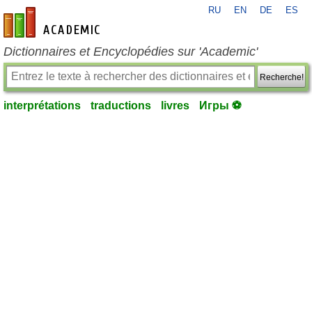
RU
EN
DE
ES
fr-academic.com
Dictionnaires et Encyclopédies sur 'Academic'
Recherche!
interprétations
traductions
livres
Игры ⚽