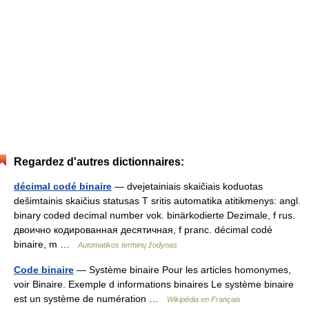
Regardez d'autres dictionnaires:
décimal codé binaire
— dvejetainiais skaičiais koduotas
dešimtainis skaičius statusas T sritis automatika atitikmenys: angl.
binary coded decimal number vok. binärkodierte Dezimale, f rus.
двоично кодированная десятичная, f pranc. décimal codé
binaire, m …
Automatikos terminų žodynas
Code binaire
— Système binaire Pour les articles homonymes,
voir Binaire. Exemple d informations binaires Le système binaire
est un système de numération …
Wikipédia en Français